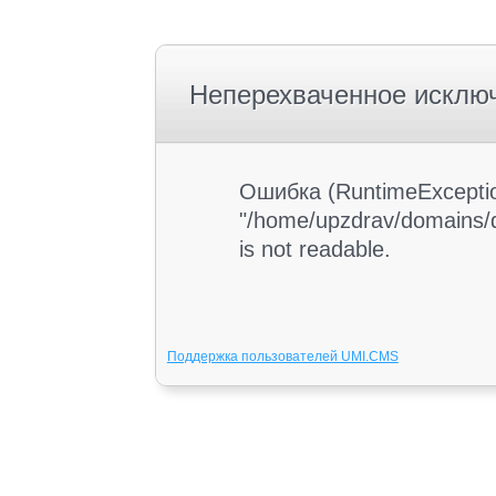
Неперехваченное исклю
Ошибка (RuntimeException
"/home/upzdrav/domains/d
is not readable.
Поддержка пользователей UMI.CMS