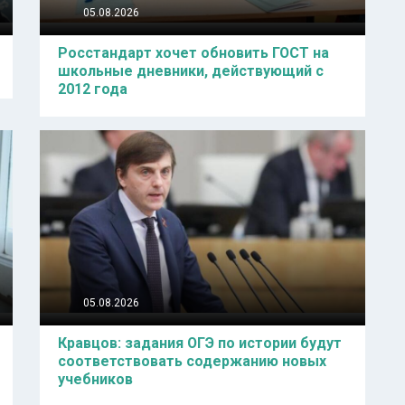
05.08.2026
Росстандарт хочет обновить ГОСТ на
школьные дневники, действующий с
2012 года
05.08.2026
Кравцов: задания ОГЭ по истории будут
соответствовать содержанию новых
учебников