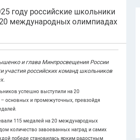
25 году российские школьники
а 20 международных олимпиадах
ышенко и глава Минпросвещения России
ги участия российских команд школьников
х.
ьников успешно выступили на 20
– основных и промежуточных, превзойдя
едалей.
оевали 115 медалей на 20 международных
дом количество завоеванных наград и самих
аждой победе становилась ярким радостным