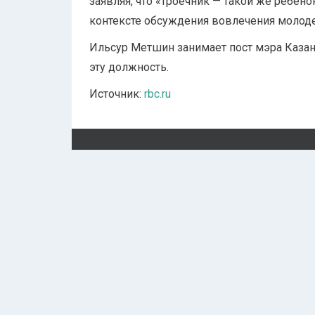
заявляя, что «троечник — такой же ребено
контексте обсуждения вовлечения молод
Ильсур Метшин занимает пост мэра Казани
эту должность.
Источник:
rbc.ru