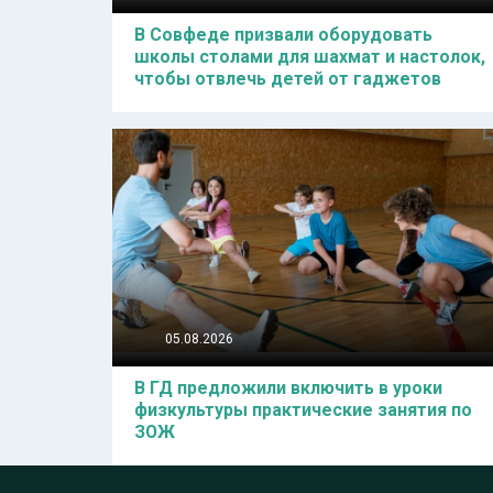
В Совфеде призвали оборудовать
школы столами для шахмат и настолок,
чтобы отвлечь детей от гаджетов
05.08.2026
В ГД предложили включить в уроки
физкультуры практические занятия по
ЗОЖ