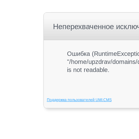
Неперехваченное исклю
Ошибка (RuntimeException
"/home/upzdrav/domains/d
is not readable.
Поддержка пользователей UMI.CMS