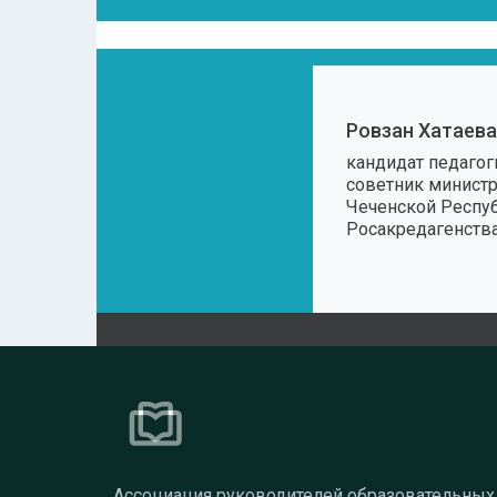
Ровзан Хатаева
кандидат педагоги
советник министр
Чеченской Респуб
Росакредагенств
Ассоциация руководителей образовательных