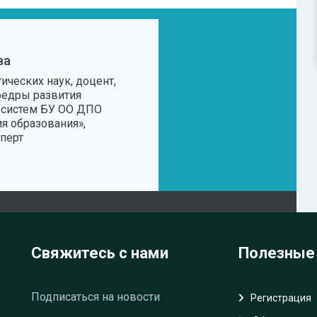
ва
ических наук, доцент,
федры развития
 систем БУ ОО ДПО
ия образования»,
перт
Свяжитесь с нами
Полезные
Подписаться на новости
Регистрация