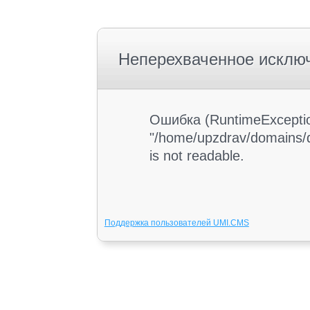
Неперехваченное исклю
Ошибка (RuntimeException
"/home/upzdrav/domains/d
is not readable.
Поддержка пользователей UMI.CMS