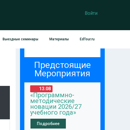
Войти
Выездные семинары
Материалы
EdTour.ru
Предстоящие
Мероприятия
13.08
«Программно-
методические
новации 2026/27
учебного года»
Подробнее